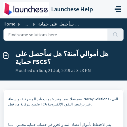
Skip to main content
Launchese Help
هل أموالي آمنة؟ هل سأحصل على حماية FSCS؟
...
Home
هل أموالي آمنة؟ هل سأحصل على
حماية FSCS؟
Modified on Sun, 21 Jul, 2019 at 3:23 PM
نعم فعلا. يتم توفير خدمات تايد المصرفية بواسطة PrePay Solutions ، التي
تخضع للرقابة من قبل FCA عبر ترخيص النقود الإلكترونية.
يتم الاحتفاظ بأموال أعضاء المد والجزر في حساب حماية محمي ، مما